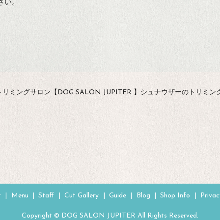
さい。
リミングサロン【DOG SALON JUPITER 】シュナウザーのトリミン
t
Menu
Staff
Cut Gallery
Guide
Blog
Shop Info
Privac
Copyright © DOG SALON JUPITER All Rights Reserved.